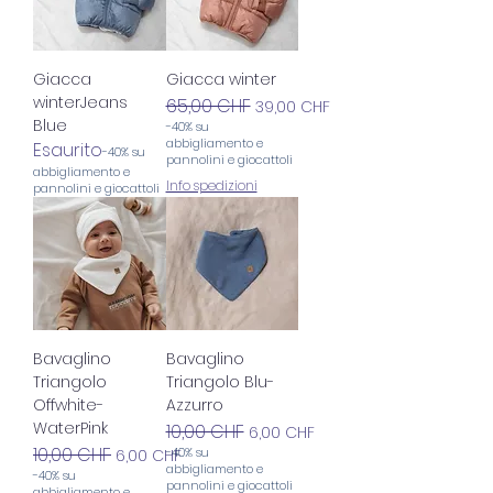
Giacca
Giacca winter
winterJeans
Prezzo regolare
65,00 CHF
Prezzo scontato
39,00 CHF
Blue
-40% su
abbigliamento e
Esaurito
-40% su
pannolini e giocattoli
abbigliamento e
Info spedizioni
pannolini e giocattoli
Bavaglino
Bavaglino
Triangolo
Triangolo Blu-
Offwhite-
Azzurro
WaterPink
Prezzo regolare
10,00 CHF
Prezzo scontato
6,00 CHF
Prezzo regolare
10,00 CHF
Prezzo scontato
-40% su
6,00 CHF
abbigliamento e
-40% su
pannolini e giocattoli
abbigliamento e