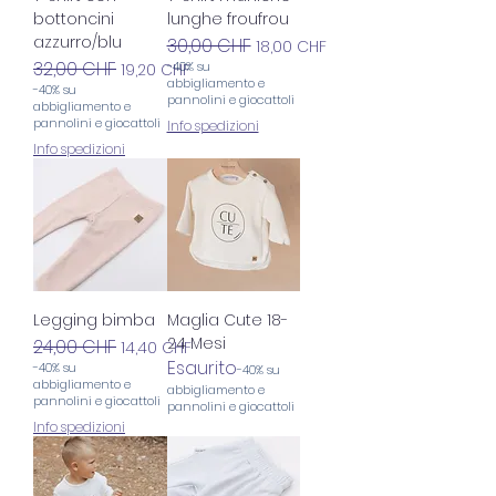
bottoncini
lunghe froufrou
azzurro/blu
Prezzo regolare
30,00 CHF
Prezzo scontato
18,00 CHF
Prezzo regolare
32,00 CHF
Prezzo scontato
-40% su
19,20 CHF
abbigliamento e
-40% su
pannolini e giocattoli
abbigliamento e
pannolini e giocattoli
Info spedizioni
Info spedizioni
Legging bimba
Maglia Cute 18-
24 Mesi
Prezzo regolare
24,00 CHF
Prezzo scontato
14,40 CHF
Esaurito
-40% su
-40% su
abbigliamento e
abbigliamento e
pannolini e giocattoli
pannolini e giocattoli
Info spedizioni