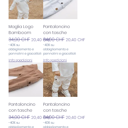
Maglia Logo
Pantaloncino
Bamboom
con tasche
Prezzo regolare
34,00 CHF
Prezzo scontato
Prezzo regolare
34,00 CHF
Prezzo scontato
20,40 CHF
20,40 CHF
-40% su
-40% su
abbigliamento e
abbigliamento e
pannolini e giocattoli
pannolini e giocattoli
Info spedizioni
Info spedizioni
Pantaloncino
Pantaloncino
con tasche
con tasche
Prezzo regolare
34,00 CHF
Prezzo scontato
Prezzo regolare
34,00 CHF
Prezzo scontato
20,40 CHF
20,40 CHF
-40% su
-40% su
abbigliamento e
abbigliamento e