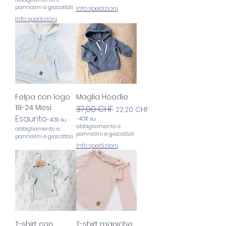
pannolini e giocattoli
Info spedizioni
Info spedizioni
Felpa con logo
Maglia Hoodie
18-24 Mesi
Prezzo regolare
37,00 CHF
Prezzo scontato
22,20 CHF
Esaurito
-40% su
-40% su
abbigliamento e
abbigliamento e
pannolini e giocattoli
pannolini e giocattoli
Info spedizioni
T-shirt con
T-shirt maniche