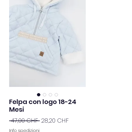
Felpa con logo 18-24
Mesi
Prezzo
Prezzo
 47,00 CHF 
28,20 CHF
regolare
scontato
Info spedizioni