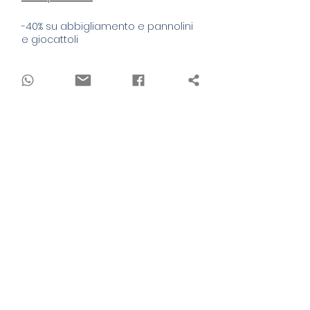
-40% su abbigliamento e pannolini
e giocattoli
Quantità
*
Esaurito
Avvisami quando è disponibile
La felpa Bamboom è un capo ideale
per le giornate più fredde grazie alla
sua calda e morbida imbottitura in
bambù organico
Made in Italy
La proprietà termoregolatrice del