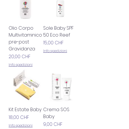
Olio Corpo
Sole Baby SPF
Multivitaminico
50 Eco Reef
pre-post
Prezzo
15,00 CHF
Gravidanza
Info spedizioni
Prezzo
20,00 CHF
Info spedizioni
Kit Estate Baby
Crema SOS
Baby
Prezzo
18,00 CHF
Prezzo
9,00 CHF
Info spedizioni