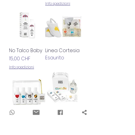
Info spedizioni
No Talco Baby
Linea Cortesia
Esaurito
Prezzo
15,00 CHF
Info spedizioni
Pochette
Gift box
Esaurito
Prezzo
26,00 CHF
Info spedizioni