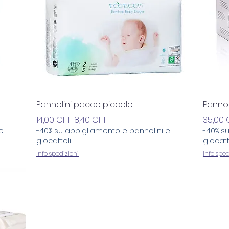
Vista rapida
Pannolini pacco piccolo
Pannol
Prezzo regolare
Prezzo scontato
Prezzo
14,00 CHF
8,40 CHF
35,00 
e
-40% su abbigliamento e pannolini e
-40% s
giocattoli
giocatt
Info spedizioni
Info sped