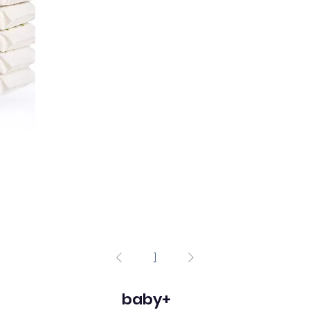
1
baby+