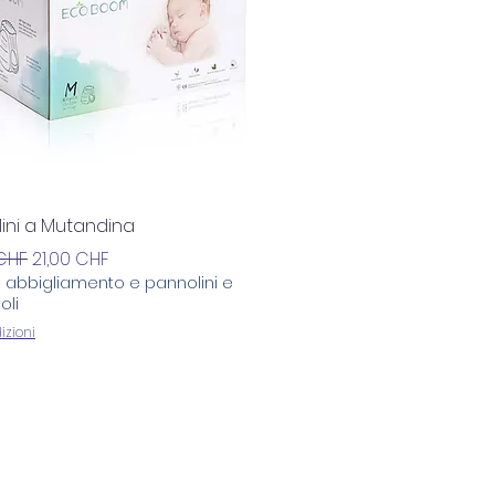
Vista rapida
ini a Mutandina
 regolare
Prezzo scontato
CHF
21,00 CHF
u abbigliamento e pannolini e
oli
izioni