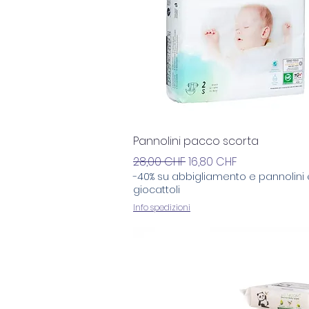
Vista rapida
Pannolini pacco scorta
Prezzo regolare
Prezzo scontato
28,00 CHF
16,80 CHF
-40% su abbigliamento e pannolini 
giocattoli
Info spedizioni