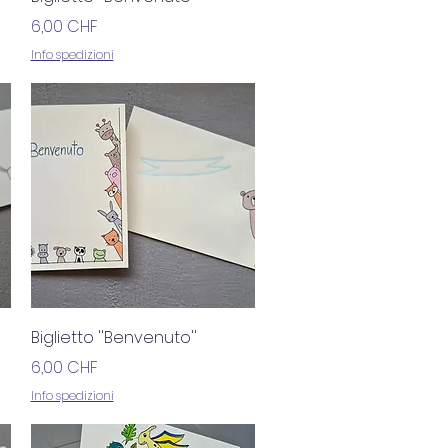
Prezzo
6,00 CHF
Info spedizioni
Vista rapida
Biglietto ''Benvenuto''
Prezzo
6,00 CHF
Info spedizioni