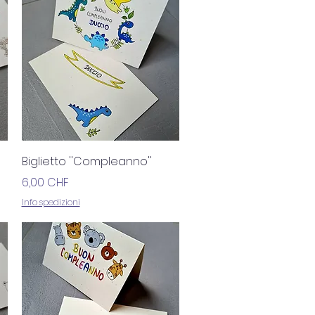
Vista rapida
Biglietto ''Compleanno''
Prezzo
6,00 CHF
Info spedizioni