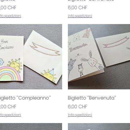
rezzo
Prezzo
,00 CHF
6,00 CHF
nfo spedizioni
Info spedizioni
Vista rapida
Vista rapida
iglietto ''Compleanno''
Biglietto ''Benvenuta''
rezzo
Prezzo
,00 CHF
6,00 CHF
nfo spedizioni
Info spedizioni