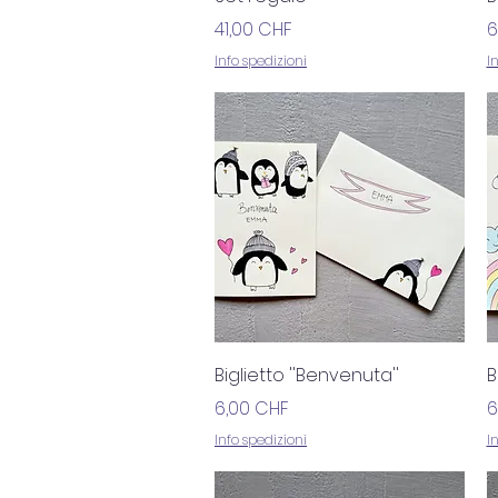
Prezzo
P
41,00 CHF
6
Info spedizioni
I
Vista rapida
Biglietto ''Benvenuta''
B
Prezzo
P
6,00 CHF
6
Info spedizioni
I