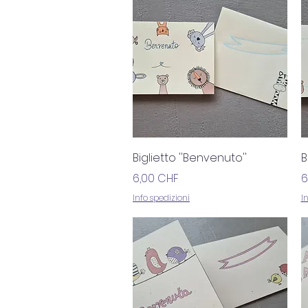
Vista rapida
Biglietto ''Benvenuto''
B
Prezzo
P
6,00 CHF
6
Info spedizioni
I