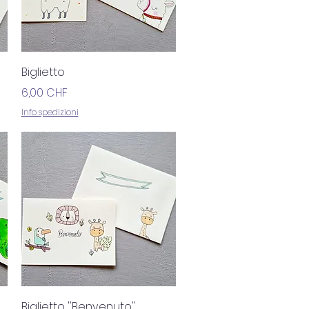
Vista rapida
Biglietto
Prezzo
6,00 CHF
Info spedizioni
Vista rapida
Biglietto ''Benvenuto''