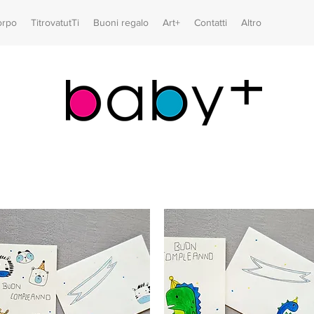
orpo
TitrovatutTi
Buoni regalo
Art+
Contatti
Altro