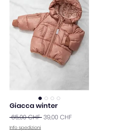
Giacca winter
Prezzo
Prezzo
 65,00 CHF 
39,00 CHF
regolare
scontato
Info spedizioni