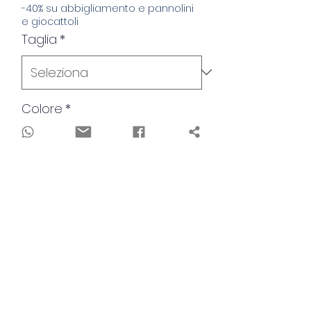
-40% su abbigliamento e pannolini
e giocattoli
Taglia
*
Colore
*
Quantità
*
Aggiungi al carrello
Scopri la perfezione dell'inverno con la
nostra giacca foderata.