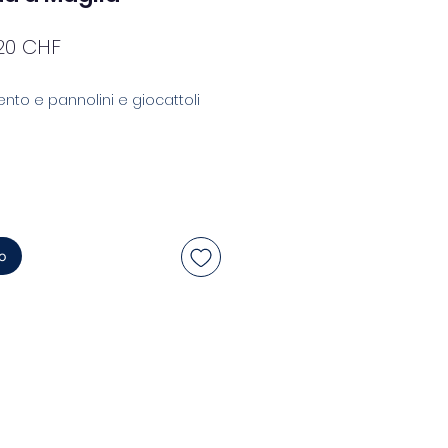
zzo
Prezzo
,20 CHF
golare
scontato
nto e pannolini e giocattoli
lo