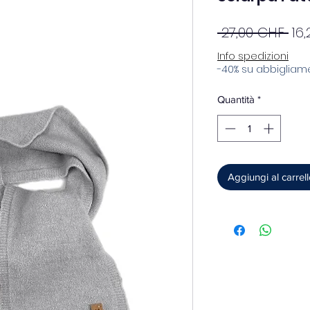
Pre
 27,00 CHF 
16
re
Info spedizioni
-40% su abbigliame
Quantità
*
Aggiungi al carrel