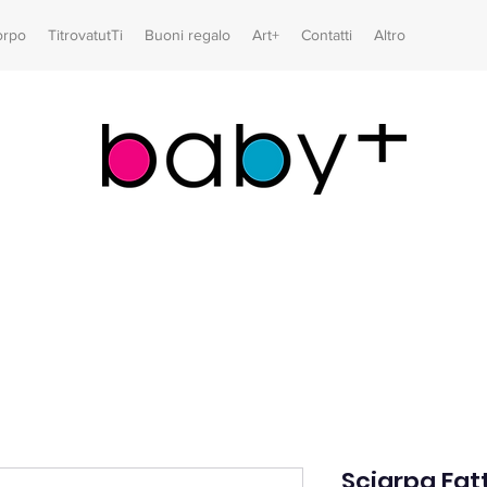
orpo
TitrovatutTi
Buoni regalo
Art+
Contatti
Altro
Sciarpa Fat