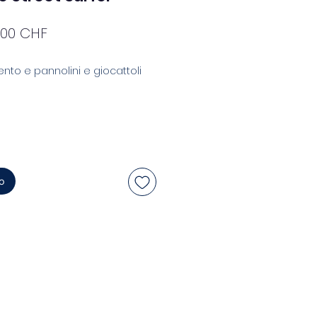
zzo
Prezzo
,00 CHF
golare
scontato
nto e pannolini e giocattoli
lo