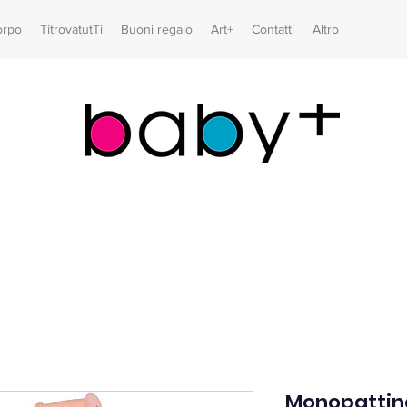
orpo
TitrovatutTi
Buoni regalo
Art+
Contatti
Altro
Monopattino