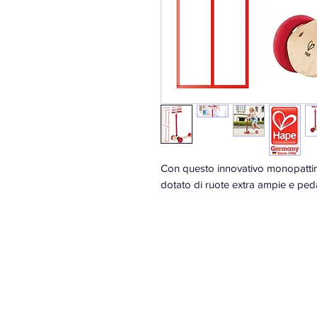
Con questo innovativo monopattino 
dotato di ruote extra ampie e ped
Il design intelligente e i material
per il gioco in ambienti interni ed
sicurezza e mobilità sviluppando a
Età: 2+ Anni