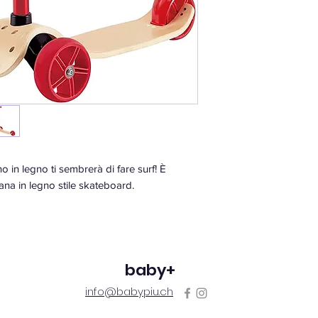
in legno ti sembrerà di fare surf! È
ana in legno stile skateboard.
i di qualità rendono questo prodotto ideale
 esterni. Incoraggia il bambino ad acquisire
l contempo equilibrio e velocità!
baby+
info@babypiu.ch