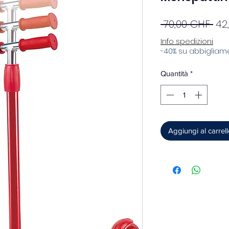
Pre
 70,00 CHF 
42
re
Info spedizioni
-40% su abbigliame
Quantità
*
Aggiungi al carrel