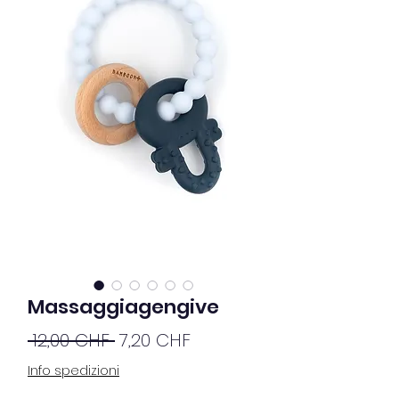
Massaggiagengive
Prezzo
Prezzo
 12,00 CHF 
7,20 CHF
regolare
scontato
Info spedizioni