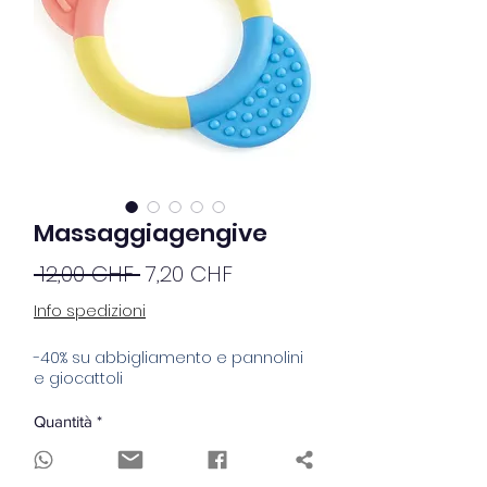
Massaggiagengive
Prezzo
Prezzo
 12,00 CHF 
7,20 CHF
regolare
scontato
Info spedizioni
-40% su abbigliamento e pannolini
e giocattoli
Quantità
*