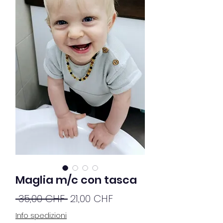
Maglia m/c con tasca
Prezzo
Prezzo
 35,00 CHF 
21,00 CHF
regolare
scontato
Info spedizioni