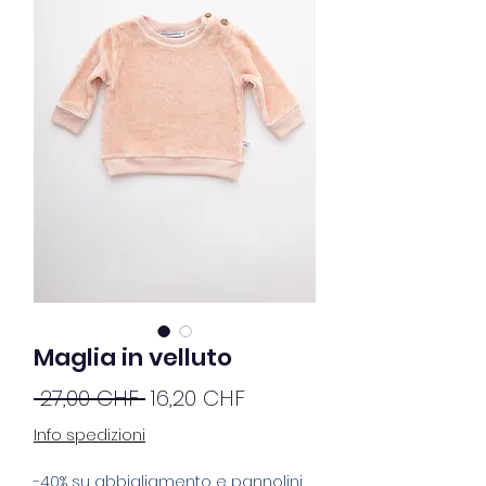
Maglia in velluto
Prezzo
Prezzo
 27,00 CHF 
16,20 CHF
regolare
scontato
Info spedizioni
-40% su abbigliamento e pannolini