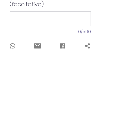
(facoltativo)
0/500
Quantità
*
Aggiungi al carrello
Dimensioni
20x20cm