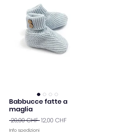
Babbucce fatte a
maglia
Prezzo
Prezzo
 20,00 CHF 
12,00 CHF
regolare
scontato
Info spedizioni