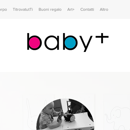
orpo
TitrovatutTi
Buoni regalo
Art+
Contatti
Altro