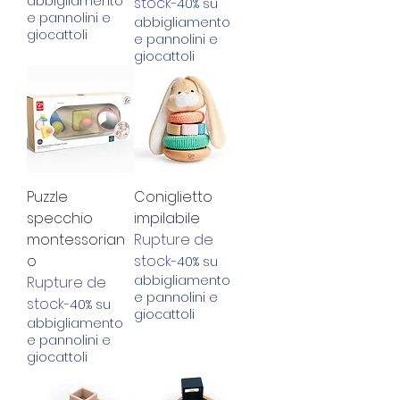
abbigliamento
stock
-40% su
e pannolini e
abbigliamento
giocattoli
e pannolini e
giocattoli
Puzzle
Coniglietto
specchio
impilabile
montessorian
Rupture de
o
stock
-40% su
abbigliamento
Rupture de
e pannolini e
stock
-40% su
giocattoli
abbigliamento
e pannolini e
giocattoli