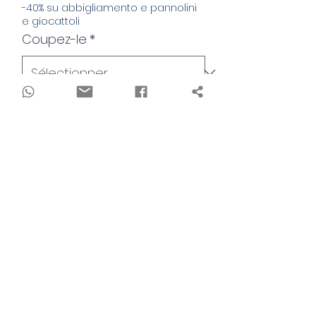
-40% su abbigliamento e pannolini
e giocattoli
Coupez-le
*
Quantité
*
Ajouter au panier
T-shirt girocollo ideale per i look
primaverili ed estivi del tuo bimbo. La
maglietta è molto pratica e facile da
indossare perchè impreziosita da
piccoli bottoncini sulla spalla. La sua
semplicità ed eleganza la rendono