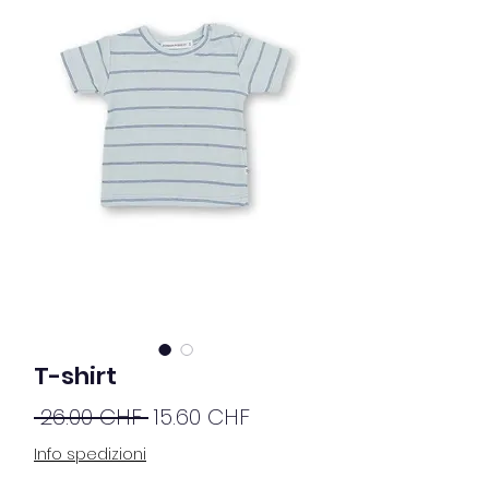
T-shirt
Prix
Prix
 26.00 CHF 
15.60 CHF
original
promotionnel
Info spedizioni