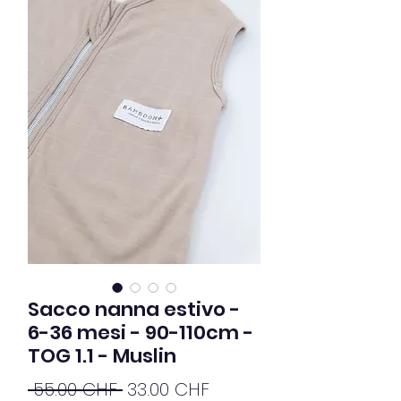
Sacco nanna estivo -
6-36 mesi - 90-110cm -
TOG 1.1 - Muslin
Prix
Prix
 55.00 CHF 
33.00 CHF