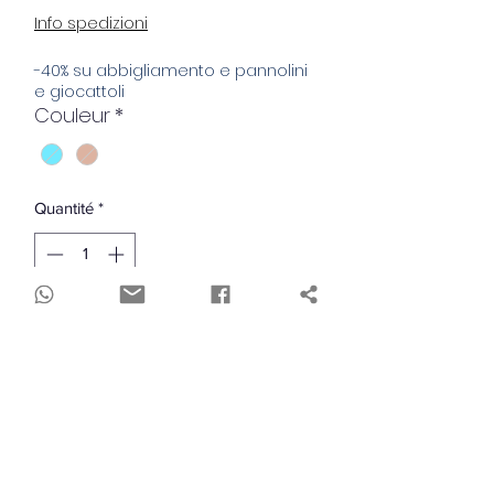
original
promotionnel
Info spedizioni
-40% su abbigliamento e pannolini
e giocattoli
Couleur
*
Quantité
*
Rupture de stock
Me notifier lorsque cet article est disponible
Scopri il Sacco Nanna Estivo
Bamboom: creato con la soffice fibra di
bambù organica, perfetto per le notti