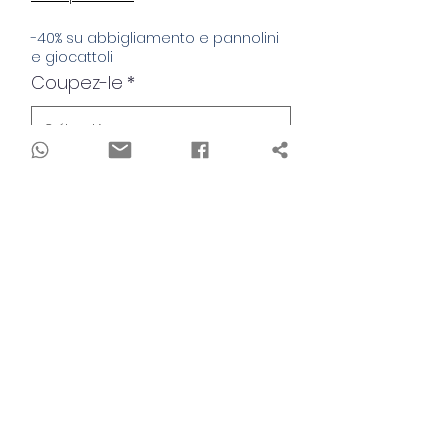
-40% su abbigliamento e pannolini
e giocattoli
Coupez-le
*
Quantité
*
Ajouter au panier
Realizzati con attenzione utilizzando il
tessuto naturale del bambù, questi
pantaloni offrono morbidezza e
traspirabilità per il massimo comfort.
Con un design versatile e una