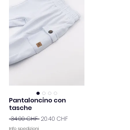
Pantaloncino con
tasche
Prix
Prix
 34.00 CHF 
20.40 CHF
original
promotionnel
Info spedizioni