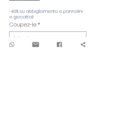
-40% su abbigliamento e pannolini
e giocattoli
Coupez-le
*
Quantité
*
Ajouter au panier
Realizzati con attenzione utilizzando il
tessuto naturale del bambù, questi
pantaloni offrono morbidezza e
traspirabilità per il massimo comfort.
Con un design versatile e una