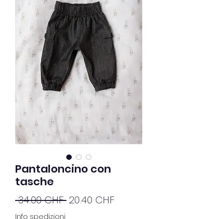
Pantaloncino con
tasche
Prix
Prix
 34.00 CHF 
20.40 CHF
original
promotionnel
Info spedizioni