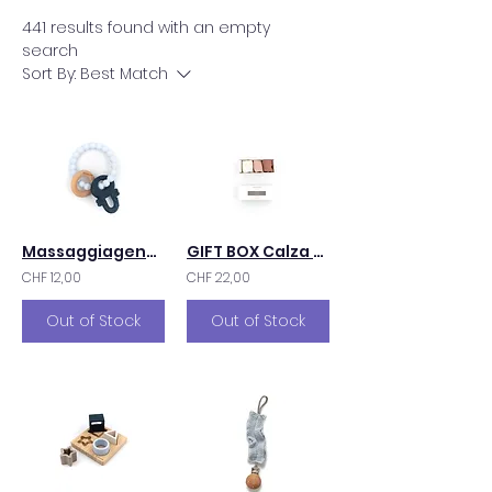
441 results found with an empty
search
Sort By:
Best Match
Massaggiagengive
GIFT BOX Calza Bimba con Pizzo
CHF 12,00
CHF 22,00
Out of Stock
Out of Stock