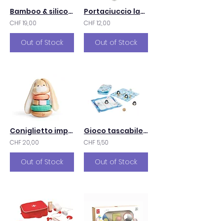
Bamboo & silicone puzzle
Portaciuccio lavorato a maglia
CHF 19,00
CHF 12,00
Out of Stock
Out of Stock
Coniglietto impilabile
Gioco tascabile 2in1
CHF 20,00
CHF 5,50
Out of Stock
Out of Stock