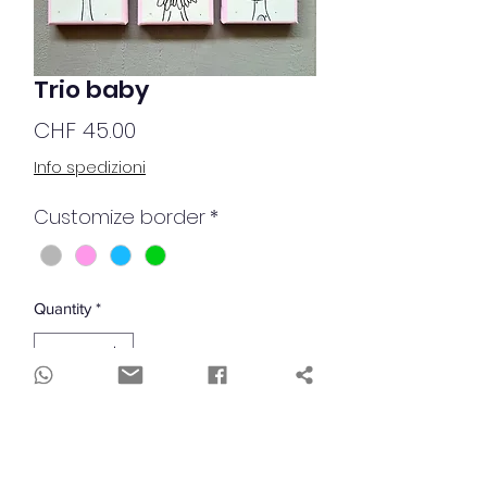
Trio baby
Price
CHF 45.00
Info spedizioni
Customize border
*
Quantity
*
Add to Cart