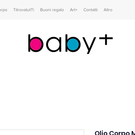
orpo
TitrovatutTi
Buoni regalo
Art+
Contatti
Altro
Olio Corpo 