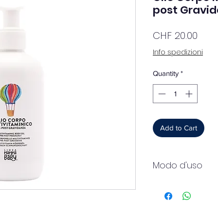
post Gravi
Pric
CHF 20.00
Info spedizioni
Quantity
*
Add to Cart
Modo d'uso
Modo d'uso
Applicare 1 o 2 volt
sulla cute e massagg
assorbimento, insist