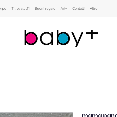
orpo
TitrovatutTi
Buoni regalo
Art+
Contatti
Altro
mama pan