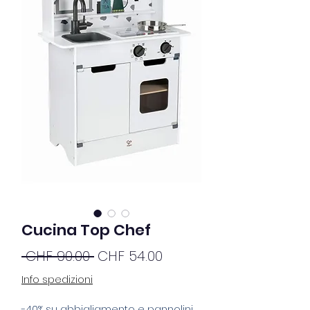
Cucina Top Chef
Regular
Sale
 CHF 90.00 
CHF 54.00
Price
Price
Info spedizioni
-40% su abbigliamento e pannolini