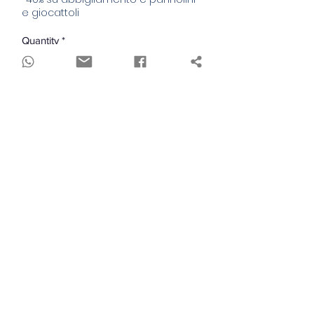
e giocattoli
Quantity
*
Out of Stock
Notify When Available
Questa cucina è completa di parti mobili
non staccabili (a parte padella e
mestolo in metallo), per avvicinare
anche i bambini più piccoli al mondo
della cucina e dei grandi! Completa di
microonde, forno, fornello, lavandino
con miscelatore e altri accessori
curatissimi!
baby+
- Luci e suoni