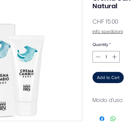
Natural
Price
CHF 15.00
Info spedizioni
Quantity
*
Add to Cart
Modo d'uso
Applicare una piccola
asciutta e pulita ad
Ingredienti
Formula delicata ed 