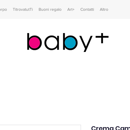
orpo
TitrovatutTi
Buoni regalo
Art+
Contatti
Altro
Crema Cam