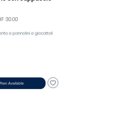
gular
Sale
F 30.00
ce
Price
nto e pannolini e giocattoli
When Available