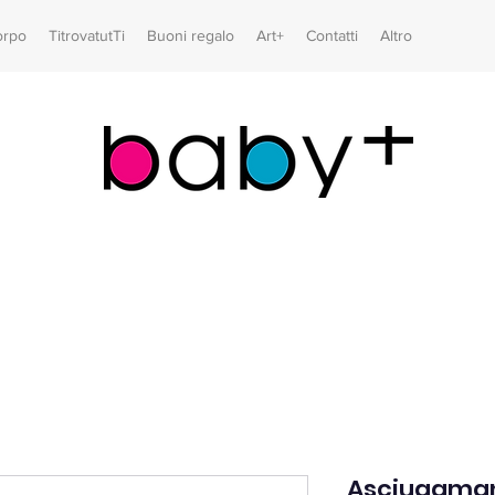
orpo
TitrovatutTi
Buoni regalo
Art+
Contatti
Altro
Asciugaman