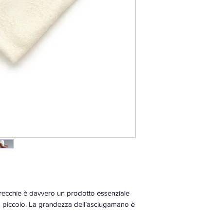
ecchie è davvero un prodotto essenziale
uo piccolo. La grandezza dell’asciugamano è
endere ancora più comodo l’avvolgimento