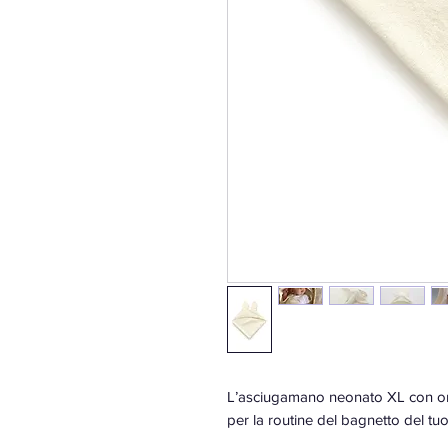
L’asciugamano neonato XL con or
per la routine del bagnetto del t
di 100 cm x 100 cm, questo per r