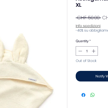
XL
Re
 CHF 50.00 
CH
Pri
Info spedizioni
-40% su abbigliame
Quantity
*
Out of Stock
Notify 