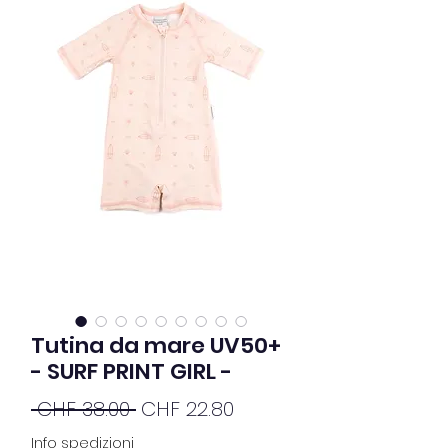
Tutina da mare UV50+
- SURF PRINT GIRL -
Standardpreis
Sale-
 CHF 38.00 
CHF 22.80
Preis
Info spedizioni