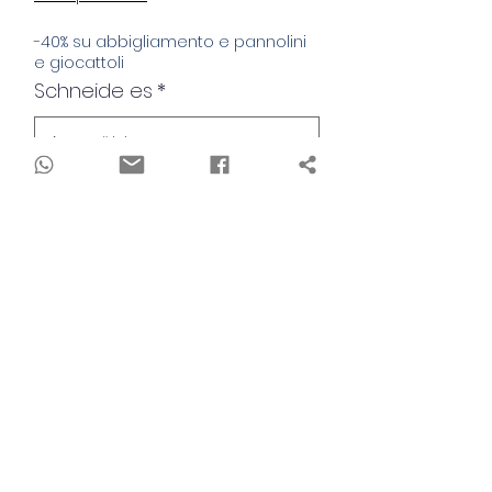
-40% su abbigliamento e pannolini
e giocattoli
Schneide es
*
Anzahl
*
In den Warenkorb
Il costume da bagno unisex Bamboom
con zip e protezione UV 50+ SPF è
l'ideale per avventure acquatiche sicure
e sostenibili. Realizzato in poliestere
riciclato, offre una protezione solare