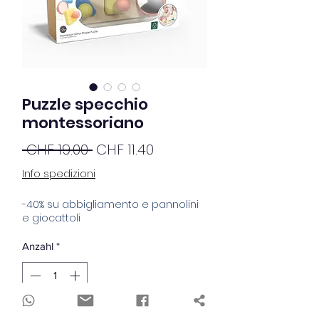
Puzzle specchio
montessoriano
Standardpreis
Sale-
 CHF 19.00 
CHF 11.40
Preis
Info spedizioni
-40% su abbigliamento e pannolini
e giocattoli
Anzahl
*
Nicht verfügbar