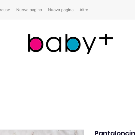
hause
Nuova pagina
Nuova pagina
Altro
Pantaloncin