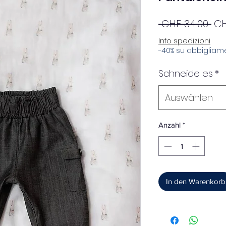
St
 CHF 34.00 
CH
Info spedizioni
-40% su abbigliame
Schneide es
*
Auswählen
Anzahl
*
In den Warenkorb