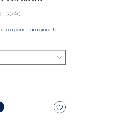
andardpreis
Sale-
F 20.40
Preis
nto e pannolini e giocattoli