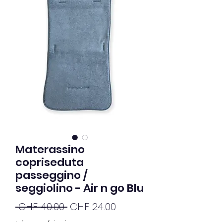
Materassino
copriseduta
passeggino /
seggiolino - Air n go Blu
Standardpreis
Sale-
 CHF 40.00 
CHF 24.00