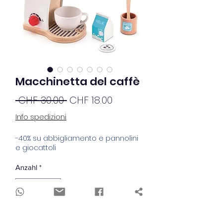
Macchinetta del caffè
Standardpreis
Sale-
 CHF 30.00 
CHF 18.00
Preis
Info spedizioni
-40% su abbigliamento e pannolini
e giocattoli
Anzahl
*
In den Warenkorb