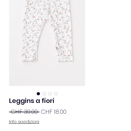
Leggins a fiori
Standardpreis
Sale-
 CHF 30.00 
CHF 18.00
Preis
Info spedizioni