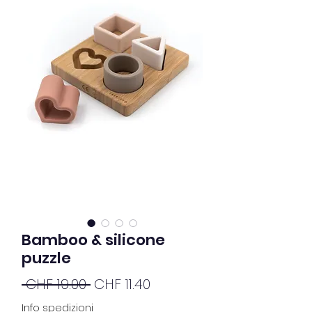
Bamboo & silicone
puzzle
Standardpreis
Sale-
 CHF 19.00 
CHF 11.40
Preis
Info spedizioni