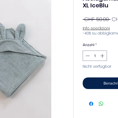
XL IceBlu
St
 CHF 50.00 
CH
Info spedizioni
-40% su abbigliame
Anzahl
*
Nicht verfügbar
Benachri