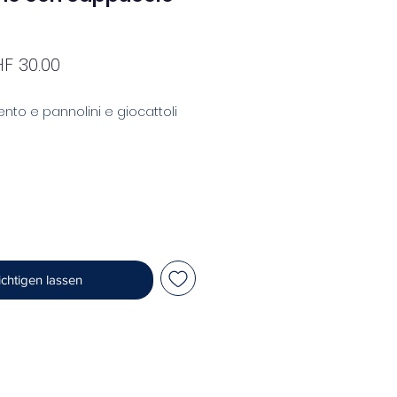
andardpreis
Sale-
F 30.00
Preis
nto e pannolini e giocattoli
chtigen lassen